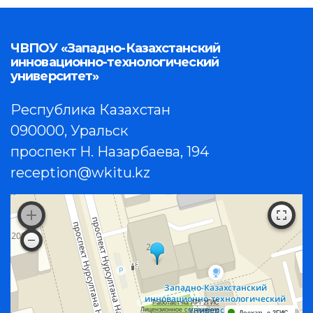
ЧВПОУ «Западно-Казахстанский
инновационно-технологический
университет»
Республика Казахстан
090000, Уральск
проспект Н. Назарбаева, 194
reception@wkitu.kz
Работает на API 2ГИС
Лицензионное соглашение
Доехать с 2ГИС