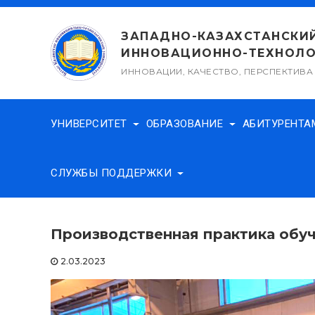
Перейти
к
ЗАПАДНО-КАЗАХСТАНСКИ
содержимому
ИННОВАЦИОННО-ТЕХНОЛО
ИННОВАЦИИ, КАЧЕСТВО, ПЕРСПЕКТИВА
УНИВЕРСИТЕТ
ОБРАЗОВАНИЕ
АБИТУРЕНТ
СЛУЖБЫ ПОДДЕРЖКИ
Производственная практика обу
2.03.2023