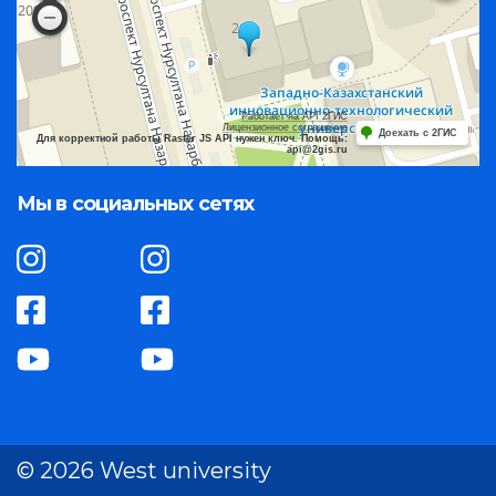
Работает на API 2ГИС
Лицензионное соглашение
Доехать с 2ГИС
Для корректной работы Raster JS API нужен ключ. Помощь:
api@2gis.ru
Мы в социальных сетях
© 2026 West university