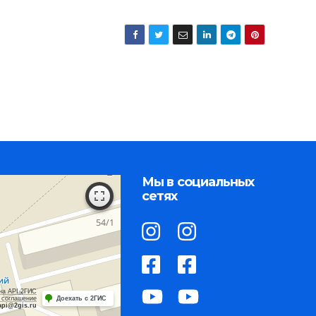
Мы в социальных
сетях
на API 2ГИС
 соглашение
Доехать с 2ГИС
api@2gis.ru