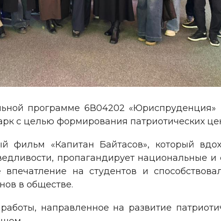
льной программе 6В04202 «Юриспруденция» в
арк с целью формирования патриотических це
ый фильм «Капитан Байтасов», который вдох
ведливости, пропагандирует национальные и
е впечатление на студентов и способствов
нов в обществе.
работы, направленное на развитие патриоти