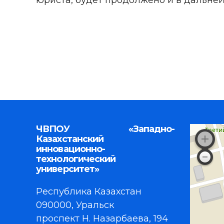
юриста, будет продолжено и в дальне
ЧВПОУ «Западно-
Казахстанский
инновационно-
технологический
университет»
Республика Казахстан
090000, Уральск
проспект Н. Назарбаева, 194