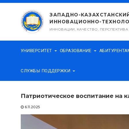
Перейти
к
ЗАПАДНО-КАЗАХСТАНСКИ
содержимому
ИННОВАЦИОННО-ТЕХНОЛО
ИННОВАЦИИ, КАЧЕСТВО, ПЕРСПЕКТИВА
УНИВЕРСИТЕТ
ОБРАЗОВАНИЕ
АБИТУРЕНТ
СЛУЖБЫ ПОДДЕРЖКИ
Патриотическое воспитание на к
6.11.2025