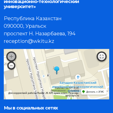
инновационно-технологический
университет»
Республика Казахстан
090000, Уральск
проспект Н. Назарбаева, 194
reception@wkitu.kz
Работает на API 2ГИС
Лицензионное соглашение
Доехать с 2ГИС
Для корректной работы Raster JS API нужен ключ. Помощь:
api@2gis.ru
Мы в социальных сетях