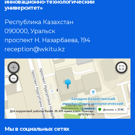
инновационно-технологический
университет»
Республика Казахстан
090000, Уральск
проспект Н. Назарбаева, 194
reception@wkitu.kz
Работает на API 2ГИС
Лицензионное соглашение
Доехать с 2ГИС
Для корректной работы Raster JS API нужен ключ. Помощь:
api@2gis.ru
Мы в социальных сетях