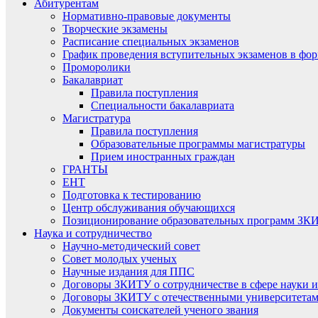
Абитурентам
Нормативно-правовые документы
Творческие экзамены
Расписание специальных экзаменов
График проведения вступительных экзаменов в фор
Проморолики
Бакалавриат
Правила поступления
Специальности бакалавриата
Магистратура
Правила поступления
Образовательные программы магистратуры
Прием иностранных граждан
ГРАНТЫ
ЕНТ
Подготовка к тестированию
Центр обслуживания обучающихся
Позиционирование образовательных программ ЗКИ
Наука и сотрудничество
Научно-методический совет
Совет молодых ученых
Научные издания для ППС
Договоры ЗКИТУ о сотрудничестве в сфере науки и
Договоры ЗКИТУ с отечественными университетам
Документы соискателей ученого звания