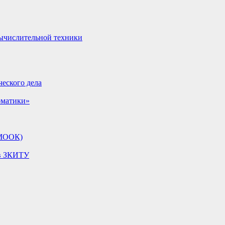
вычислительной техники
еского дела
рматики»
(МООК)
ов ЗКИТУ