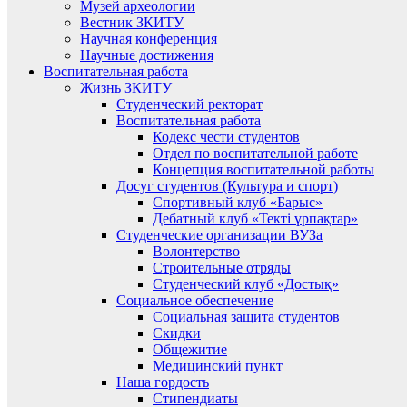
Музей археологии
Вестник ЗКИТУ
Научная конференция
Научные достижения
Воспитательная работа
Жизнь ЗКИТУ
Студенческий ректорат
Воспитательная работа
Кодекс чести студентов
Отдел по воспитательной работе
Концепция воспитательной работы
Досуг студентов (Культура и спорт)
Спортивный клуб «Барыс»
Дебатный клуб «Текті ұрпақтар»
Студенческие организации ВУЗа
Волонтерство
Строительные отряды
Студенческий клуб «Достық»
Социальное обеспечение
Социальная защита студентов
Скидки
Общежитие
Медицинский пункт
Наша гордость
Стипендиаты