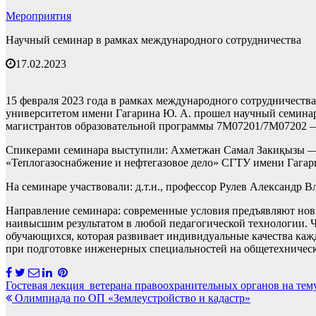
Мероприятия
Научный семинар в рамках международного сотрудничества
17.02.2023
15 февраля 2023 года в рамках международного сотрудничест
университетом имени Гагарина Ю. А. прошел научный
магистрантов образовательной программы 7М07201/7М07202 —
Спикерами семинара выступили: Ахметжан Самал Закиқызы — к.
«Теплогазоснабжение и нефтегазовое дело» СГТУ имени Гага
На семинаре участвовали: д.т.н., профессор Рулев Александр
Направление семинара: современные условия предъявляют новы
наивысшим результатом в любой педагогической технологии. Ч
обучающихся, которая развивает индивидуальные качества каж
при подготовке инженерных специальностей на общетехническ
Навигация
Гостевая лекция ветерана правоохранительных органов на те
Олимпиада по ОП «Землеустройство и кадастр»
по