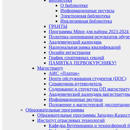
Библиотека
О библиотеке
Информационные ресурсы
Электронная библиотека
Инклюзивная библиотека
ГРАНТЫ
Программы Minor для набора 2023-2024 
Политика оценивания результатов обу
Академический календарь
Национальная рамка квалификаций
Онлайн регистрация
График спортивных секций
ПАМЯТКА ПЕРВОКУРСНИКУ!
Магистранту
АИС «Платон»
Центр обслуживания студентов (ЦОС)
Справочник-путеводитель
Содержание и структура ОП магистрат
Академический календарь магистратур
Информационные ресурсы
Положение о магистерской диссертации
Образовательные программы
Образовательные программы Западно-Казахст
Институт отраслевых технологий
Кафедра Ветеринарии и техносферной б