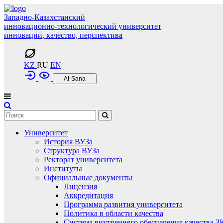
Перейти
к
Западно-Казахстанский
содержимому
инновационно-технологический университет
инновации, качество, перспектива
KZ
RU
EN
AI-Sana
Университет
История ВУЗа
Структура ВУЗа
Ректорат университета
Институты
Официальные документы
Лицензия
Аккредитация
Программа развития университета
Политика в области качества
Система внутреннего обеспечения качества 