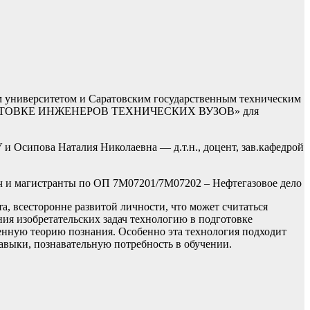
м университетом и Саратовским государственным техническим
ПОДГОТОВКЕ ИНЖЕНЕРОВ ТЕХНИЧЕСКИХ ВУЗОВ» для
и Осипова Наталия Николаевна — д.т.н., доцент, зав.кафедрой
вич и магистранты по ОП 7М07201/7М07202 – Нефтегазовое дело
, всесторонне развитой личности, что может считаться
ия изобретательских задач технологию в подготовке
венную теорию познания. Особенно эта технология подходит
выки, познавательную потребность в обучении.