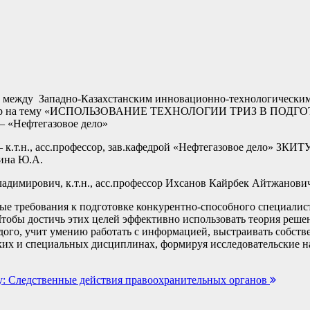
ва между Западно-Казахстанским инновационно-технологически
 семинар на тему «ИСПОЛЬЗОВАНИЕ ТЕХНОЛОГИИ ТРИЗ В 
 «Нефтегазовое дело»
т.н., асс.профессор, зав.кафедрой «Нефтегазовое дело» ЗКИТУ 
рина Ю.А.
 Владимирович, к.т.н., асс.профессор Ихсанов Кайрбек Айтжано
е требования к подготовке конкурентно-способного специалиста
тобы достичь этих целей эффективно использовать теория решен
дого, учит умению работать с информацией, выстраивать собст
их и специальных дисциплинах, формируя исследовательские на
му: Следственные действия правоохранительных органов