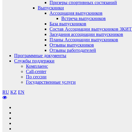
Призеры спортивных состязаний
Выпускники
Ассоциация выпускников
Встреча выпускников
База выпускников
Состав Ассоциации выпускников ЗКИ
Заседания ассоциации выпускников
Планы Ассоциации выпускников
Отзывы выпускников
Отзывы работодателей
Программные документы
Службы поддержки
Комплаенс
Call-center
По сессии
Государственные услуги
RU
KZ
EN