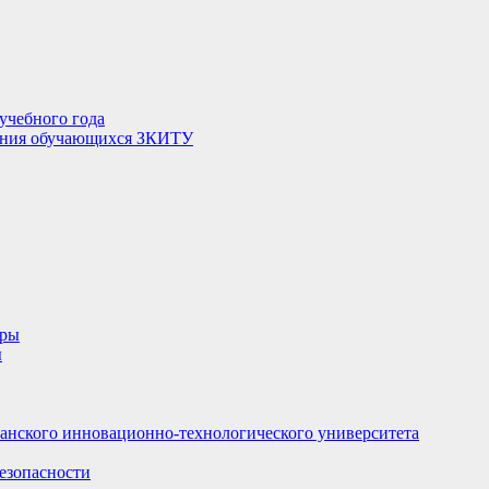
учебного года
чения обучающихся ЗКИТУ
уры
ы
анского инновационно-технологического университета
езопасности