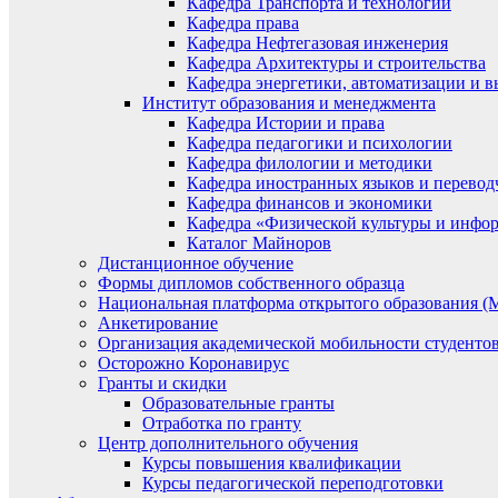
Кафедра Транспорта и технологий
Кафедра права
Кафедра Нефтегазовая инженерия
Кафедра Архитектуры и строительства
Кафедра энергетики, автоматизации и 
Институт образования и менеджмента
Кафедра Истории и права
Кафедра педагогики и психологии
Кафедра филологии и методики
Кафедра иностранных языков и переводч
Кафедра финансов и экономики
Кафедра «Физической культуры и инфо
Каталог Майноров
Дистанционное обучение
Формы дипломов собственного образца
Национальная платформа открытого образования 
Анкетирование
Организация академической мобильности студент
Осторожно Коронавирус
Гранты и скидки
Образовательные гранты
Отработка по гранту
Центр дополнительного обучения
Курсы повышения квалификации
Курсы педагогической переподготовки