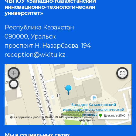
ЧВПОУ «Западно-Казахстанский
инновационно-технологический
университет»
Республика Казахстан
090000, Уральск
проспект Н. Назарбаева, 194
reception@wkitu.kz
Работает на API 2ГИС
Лицензионное соглашение
Доехать с 2ГИС
Для корректной работы Raster JS API нужен ключ. Помощь:
api@2gis.ru
Мы в социальных сетях