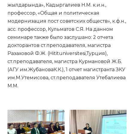
жылдарында», Кадыргалиев Н.М. к.и.н.,
профессор, «Общая и политическая
модернизация пост советских обществ», к.ф.н.,
асс. профессор, Кульматов С.Я. На данном
семинаре также было заслушано: 2 отчета
докторантов ст.преподавателя, магистра
Разаховой Ф.Ж. (Hitituniversitesi,Турция),
ст.преподавателя, магистра Курмановой Ж.Б.
(АГУ им.ЖубановаК.К.), 1 отчет магистранта ЗКУ
им.М.Утемисова, ст.преподавателя Утебалиева
М.М.