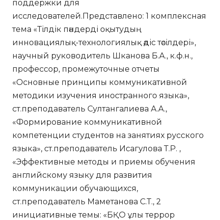
поддержки для
исследователей.Представлено: 1 комплексная
тема «Тілдік пәндерді оқытудың
инновациялық-технологиялық әдіс тәсілдері»,
научный руководитель Шканова Б.А., к.ф.н.,
профессор, промежуточные отчеты
«Основные принципы коммуникативной
методики изучения иностранного языка»,
ст.преподаватель Султангалиева А.А.,
«Формирование коммуникативной
компетенции студентов на занятиях русского
языка», ст.преподаватель Исагулова Т.Р. ,
«Эффективные методы и приемы обучения
английскому языку для развития
коммуникации обучающихся,
ст.преподаватель Маметанова С.Т., 2
инициативные темы: «БҚО ұлы террор