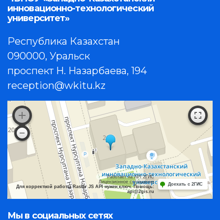
инновационно-технологический
университет»
Республика Казахстан
090000, Уральск
проспект Н. Назарбаева, 194
reception@wkitu.kz
Работает на API 2ГИС
Лицензионное соглашение
Доехать с 2ГИС
Для корректной работы Raster JS API нужен ключ. Помощь:
api@2gis.ru
Мы в социальных сетях