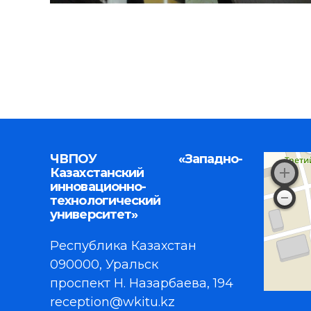
ЧВПОУ «Западно-
Казахстанский
инновационно-
технологический
университет»
Республика Казахстан
090000, Уральск
проспект Н. Назарбаева, 194
reception@wkitu.kz