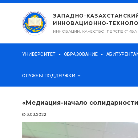
Перейти
к
ЗАПАДНО-КАЗАХСТАНСКИ
содержимому
ИННОВАЦИОННО-ТЕХНОЛО
ИННОВАЦИИ, КАЧЕСТВО, ПЕРСПЕКТИВА
УНИВЕРСИТЕТ
ОБРАЗОВАНИЕ
АБИТУРЕНТ
СЛУЖБЫ ПОДДЕРЖКИ
«Медиация-начало солидарности
3.03.2022