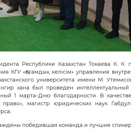
дента Республики Казахстан Токаева К. К. 
я КГУ «Қоғамдық келісім» управления внутр
ахстанского университета имени М. Утемисо
ангир хана был проведен интеллектуальный
нный 1 марта-Дню благодарности. В качест
 право«, магистр юридических наук Габдул
рса.
аждены победившая команда и лучшие спикер