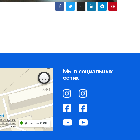
Мы в социальных
сетях
на API 2ГИС
 соглашение
Доехать с 2ГИС
api@2gis.ru