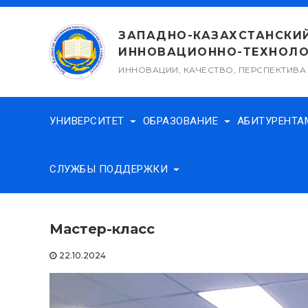
Перейти
к
ЗАПАДНО-КАЗАХСТАНСКИ
содержимому
ИННОВАЦИОННО-ТЕХНОЛО
ИННОВАЦИИ, КАЧЕСТВО, ПЕРСПЕКТИВА
УНИВЕРСИТЕТ
ОБРАЗОВАНИЕ
АБИТУРЕНТ
СЛУЖБЫ ПОДДЕРЖКИ
Мастер-класс
22.10.2024