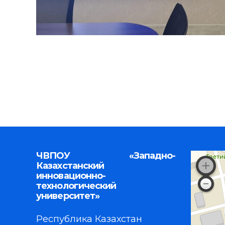
ЧВПОУ «Западно-
Казахстанский
инновационно-
технологический
университет»
Республика Казахстан