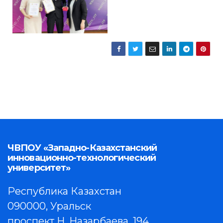
ЧВПОУ «Западно-Казахстанский
инновационно-технологический
университет»
Республика Казахстан
090000, Уральск
проспект Н. Назарбаева, 194