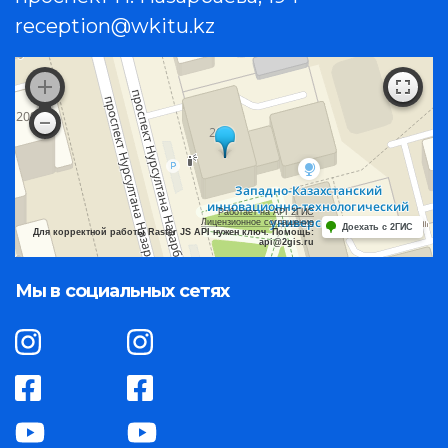
reception@wkitu.kz
Работает на API 2ГИС
Лицензионное соглашение
Доехать с 2ГИС
Для корректной работы Raster JS API нужен ключ. Помощь:
api@2gis.ru
Мы в социальных сетях