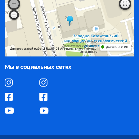
Работает на API 2ГИС
Лицензионное соглашение
Доехать с 2ГИС
Для корректной работы Raster JS API нужен ключ. Помощь:
api@2gis.ru
Мы в социальных сетях