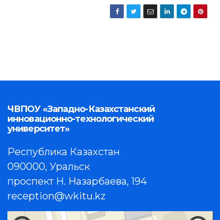
ЧВПОУ «Западно-Казахстанский
инновационно-технологический
университет»
Республика Казахстан
090000, Уральск
проспект Н. Назарбаева, 194
reception@wkitu.kz