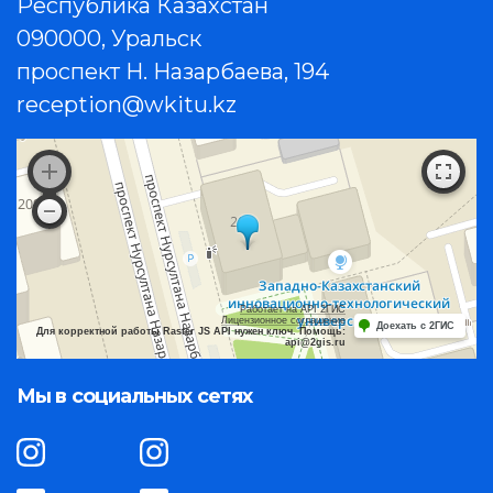
Республика Казахстан
090000, Уральск
проспект Н. Назарбаева, 194
reception@wkitu.kz
Работает на API 2ГИС
Лицензионное соглашение
Доехать с 2ГИС
Для корректной работы Raster JS API нужен ключ. Помощь:
api@2gis.ru
Мы в социальных сетях