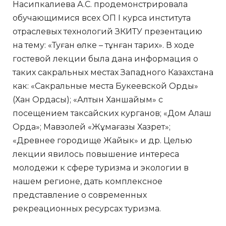
Насипкалиева А.С. продемонстрировала
обучающимися всех ОП I курса института
отраслевых технологий ЗКИТУ презентацию
на тему: «Туған өлке – тұнған тарих». В ходе
гостевой лекции была дана информация о
таких сакральных местах Западного Казахстана
как: «Сакральные места Букеевской Орды»
(Хан Ордасы); «Алтын Ханшайым» с
посещением таксайских курганов; «Дом Алаш
Орда»; Мавзолей «Жұмағазы Хазрет»;
«Древнее городище Жайык» и др. Целью
лекции явилось повышение интереса
молодежи к сфере туризма и экологии в
нашем регионе, дать комплексное
представление о современных
рекреационных ресурсах туризма.