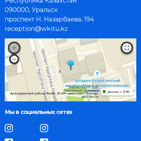
Республика Казахстан
090000, Уральск
проспект Н. Назарбаева, 194
reception@wkitu.kz
Работает на API 2ГИС
Лицензионное соглашение
Доехать с 2ГИС
Для корректной работы Raster JS API нужен ключ. Помощь:
api@2gis.ru
Мы в социальных сетях