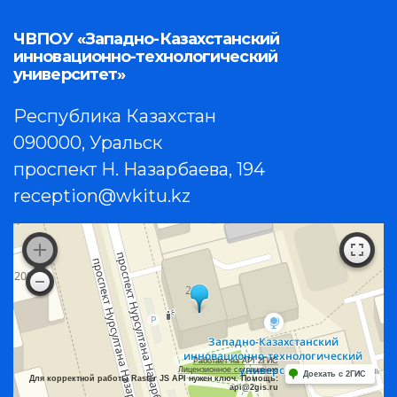
ЧВПОУ «Западно-Казахстанский
инновационно-технологический
университет»
Республика Казахстан
090000, Уральск
проспект Н. Назарбаева, 194
reception@wkitu.kz
Работает на API 2ГИС
Лицензионное соглашение
Доехать с 2ГИС
Для корректной работы Raster JS API нужен ключ. Помощь:
api@2gis.ru