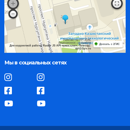
Работает на API 2ГИС
Лицензионное соглашение
Доехать с 2ГИС
Для корректной работы Raster JS API нужен ключ. Помощь:
api@2gis.ru
Мы в социальных сетях