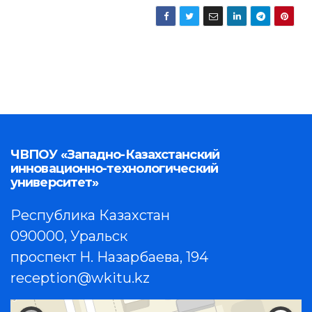
ЧВПОУ «Западно-Казахстанский
инновационно-технологический
университет»
Республика Казахстан
090000, Уральск
проспект Н. Назарбаева, 194
reception@wkitu.kz