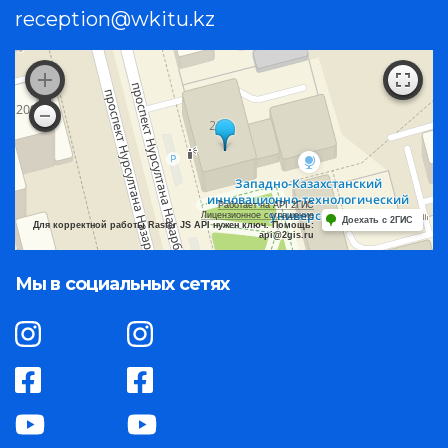
reception@wkitu.kz
Работает на API 2ГИС
Лицензионное соглашение
Доехать с 2ГИС
Для корректной работы Raster JS API нужен ключ. Помощь:
api@2gis.ru
Мы в социальных сетях