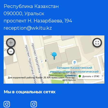
Республика Казахстан
090000, Уральск
проспект Н. Назарбаева, 194
reception@wkitu.kz
Работает на API 2ГИС
Лицензионное соглашение
Доехать с 2ГИС
Для корректной работы Raster JS API нужен ключ. Помощь:
api@2gis.ru
Мы в социальных сетях