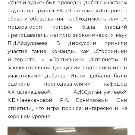
«Учет и аудит» был проведен дебат с участием
студентов группы УА-211 по теме «Интернет в
области образования: необходимость или …»,
модератором которая была старший
преподаватель, магистр экономических наук
Л.И.Абдуллаева. В дискуссии приняли
участие такие команды, как «Сторонники
Интернета» и «Противники Интернета». В
заключительной дискуссии подвелись итоги
участниками дебатов. Итоги дебатов были
оценены преподавателями кафедры
Х.Х.Калекешевой, А.Ж.Султангужиевой,
К.Б.Жанекеновой, Р.А. Ерниязовым. Они
отметили, что игра прошла интересно и на
хорошем уровне.