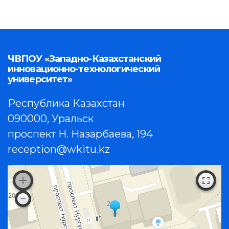
ЧВПОУ «Западно-Казахстанский
инновационно-технологический
университет»
Республика Казахстан
090000, Уральск
проспект Н. Назарбаева, 194
reception@wkitu.kz