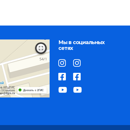
Мы в социальных
сетях
на API 2ГИС
 соглашение
Доехать с 2ГИС
api@2gis.ru