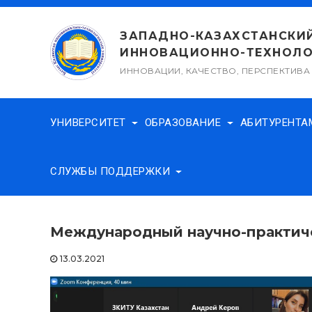
Перейти
к
ЗАПАДНО-КАЗАХСТАНСКИ
содержимому
ИННОВАЦИОННО-ТЕХНОЛО
ИННОВАЦИИ, КАЧЕСТВО, ПЕРСПЕКТИВА
УНИВЕРСИТЕТ
ОБРАЗОВАНИЕ
АБИТУРЕНТ
СЛУЖБЫ ПОДДЕРЖКИ
Международный научно-практич
13.03.2021