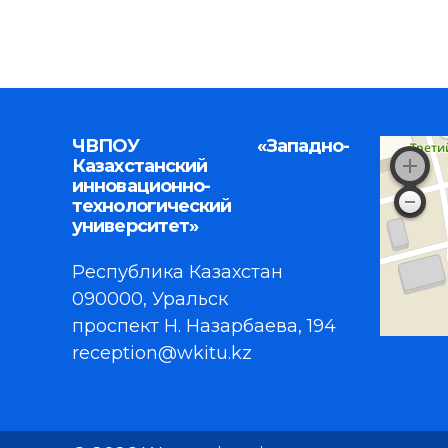
ЧВПОУ «Западно-
Казахстанский
инновационно-
технологический
университет»
Республика Казахстан
090000, Уральск
проспект Н. Назарбаева, 194
reception@wkitu.kz