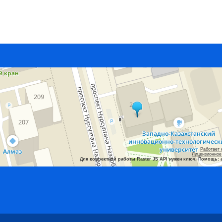
Работает 
Лицензионное
Для корректной работы Raster JS API нужен ключ. Помощь: 