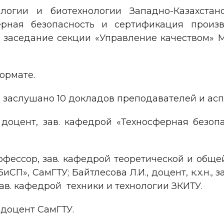
гии и биотехнологии Западно-Казахстанск
рная безопасность и сертификация произв
о заседание секции «Управление качеством» 
ормате.
 заслушано 10 докладов преподавателей и асп
., доцент, зав. кафедрой «Техносферная безо
 профессор, зав. кафедрой теоретической и общ
«ТБиСП», СамГТУ; Байтлесова Л.И., доцент, к.х.н
о. зав. кафедрой техники и технологии ЗКИТУ.
, доцент СамГТУ.