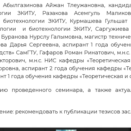
 Абылгазинова Айжан Тлеужановна, кандида
ии ЗКИТУ, Разакова Асемгуль Маликовна
биотехнологии ЗКИТУ, Курмашева Гульшат Р
ологии и биотехнологии ЗКИТУ, Саргужиева 
 Буранова Нурслу Галымовна, магистр техниче
ва Дарья Сергеевна, аспирант 1 года обучен
ств» СамГТУ, Гафаров Роман Ринатович, м.н.
кторович, м.н.с. НИС кафедры «Теоретическая
оровна, аспирант 2 года обучения кафедры «Т
т 1 года обучения кафедры «Теоретическая и 
ю проведенного семинара, а также актуа
ение: рекомендовать к публикации тезисов за