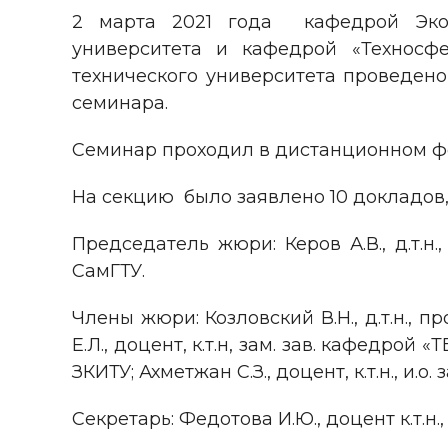
2 марта 2021 года кафедрой Эколо
университета и кафедрой «Техносфе
технического университета проведен
семинара.
Семинар проходил в дистанционном ф
На секцию было заявлено 10 докладов,
Председатель жюри: Керов А.В., д.т.н
СамГТУ.
Члены жюри: Козловский В.Н., д.т.н.,
Е.Л., доцент, к.т.н, зам. зав. кафедрой 
ЗКИТУ; Ахметжан С.З., доцент, к.т.н., и.
Секретарь: Федотова И.Ю., доцент к.т.н.