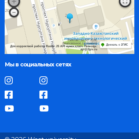
Работает на API 2ГИС
Лицензионное соглашение
Доехать с 2ГИС
Для корректной работы Raster JS API нужен ключ. Помощь:
api@2gis.ru
Мы в социальных сетях