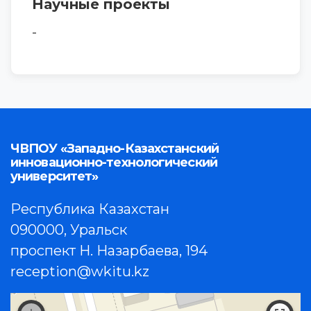
Научные проекты
-
ЧВПОУ «Западно-Казахстанский
инновационно-технологический
университет»
Республика Казахстан
090000, Уральск
проспект Н. Назарбаева, 194
reception@wkitu.kz