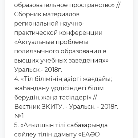
образовательное пространство» //
Сборник материалов
региональной научно-
практической конференции
«Актуальные проблемы
полиязычного образования в
высших учебных заведениях»
Уральск.- 2018г.
4. «Тіл білімінің қазіргі жағдайы;
жаһандану үрдісіндегі білім
берудің жаңа тәсілдері» //
Вестник ЗКИТУ. - Уральск. - 2018г.
№1
5. «Ағылшын тілі сабақтарында
сөйлеу тілін дамыту «ЕАӘО