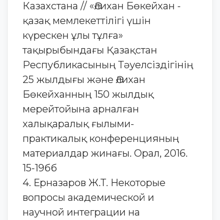
Казахстана // «Әлихан Бөкейхан -
қазақ мемлекеттілігі үшін
күрескен ұлы тұлға»
тақырыбындағы Қазақстан
Республикасының Тәуелсіздігінің
25 жылдығы және Әлихан
Бөкейханның 150 жылдық
мерейтойына арналған
халықаралық ғылыми-
практикалық конференцияның
материалдар жинағы. Орал, 2016.
15-19бб
4. Ерназаров Ж.Т. Некоторые
вопросы академической и
научной интеграции на