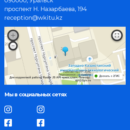
090000, Уральск
проспект Н. Назарбаева, 194
reception@wkitu.kz
Работает на API 2ГИС
Лицензионное соглашение
Доехать с 2ГИС
Для корректной работы Raster JS API нужен ключ. Помощь:
api@2gis.ru
Мы в социальных сетях