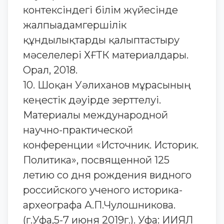
контексіндегі білім жүйесінде
жалпыадамгершілік
құндылықтарды қалыптастыру
мәселелері ХҒТК материалдары.
Орал, 2018.
10. Шоқан Уәлиханов мұрасының
кеңестік дәуірде зерттелуі.
Материалы международной
научно-практической
конференции «Источник. Историк.
Политика», посвященной 125
летию со дня рождения видного
российского ученого историка-
археографа А.П.Чулошникова.
(г.Уфа,5-7 июня 2019г.). Уфа: ИИЯЛ