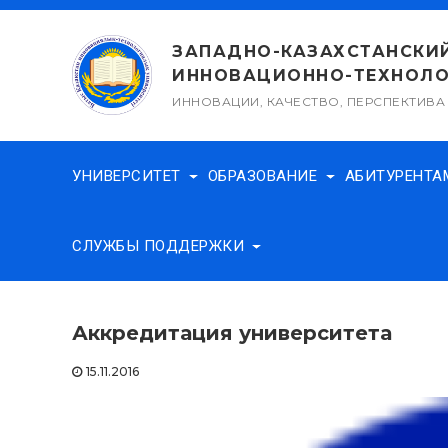
Перейти
к
ЗАПАДНО-КАЗАХСТАНСКИ
содержимому
ИННОВАЦИОННО-ТЕХНОЛО
ИННОВАЦИИ, КАЧЕСТВО, ПЕРСПЕКТИВА
УНИВЕРСИТЕТ
ОБРАЗОВАНИЕ
АБИТУРЕНТ
СЛУЖБЫ ПОДДЕРЖКИ
Аккредитация университета
15.11.2016