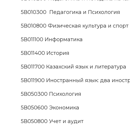
5В010300 Педагогика и Психология
5В010800 Физическая культура и спорт
5В011100 Информатика
5В011400 История
5В011700 Казахский язык и литература
5В011900 Иностранный язык: два иност
5В050300 Психология
5В050600 Экономика
5В050800 Учет и аудит