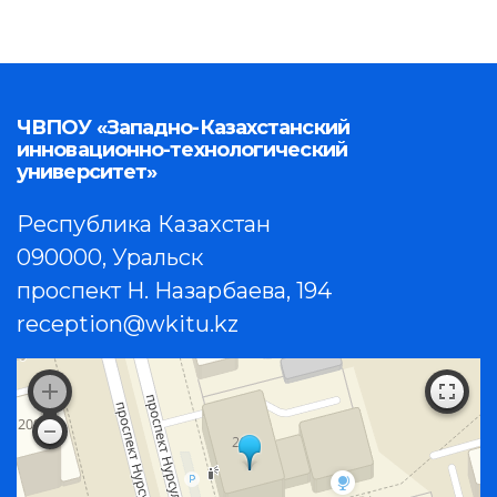
ЧВПОУ «Западно-Казахстанский
инновационно-технологический
университет»
Республика Казахстан
090000, Уральск
проспект Н. Назарбаева, 194
reception@wkitu.kz