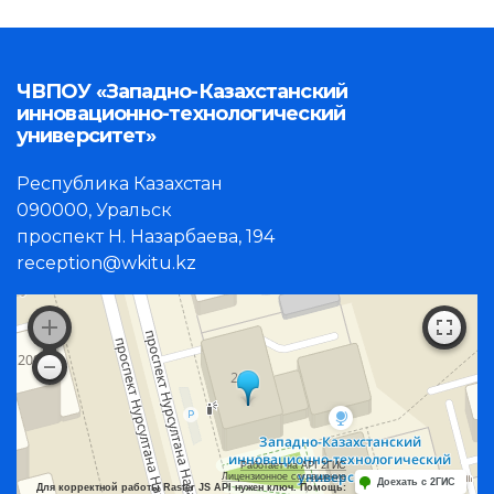
ЧВПОУ «Западно-Казахстанский
инновационно-технологический
университет»
Республика Казахстан
090000, Уральск
проспект Н. Назарбаева, 194
reception@wkitu.kz
Работает на API 2ГИС
Лицензионное соглашение
Доехать с 2ГИС
Для корректной работы Raster JS API нужен ключ. Помощь: