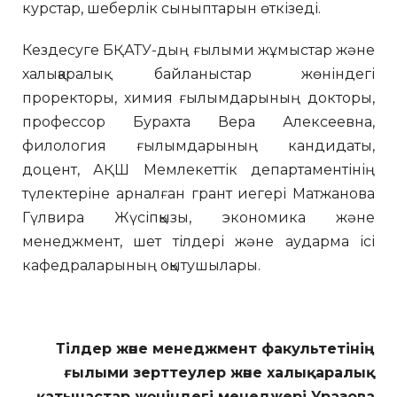
курстар, шеберлік сыныптарын өткізеді.
Кездесуге БҚАТУ-дың ғылыми жұмыстар және
халықаралық байланыстар жөніндегі
проректоры, химия ғылымдарының докторы,
профессор Бурахта Вера Алексеевна,
филология ғылымдарының кандидаты,
доцент, АҚШ Мемлекеттік департаментінің
түлектеріне арналған грант иегері Матжанова
Гүлвира Жүсіпқызы, экономика және
менеджмент, шет тілдері және аударма ісі
кафедраларының оқытушылары.
Тілдер және менеджмент факультетінің
ғылыми зерттеулер және халықаралық
қатынастар жөніндегі менеджері Уразова