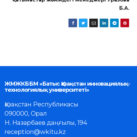
Б.А.
ЖМЖКББМ «Батыс Қазақстан инновациялық-
технологиялық университеті»
Қазақстан Республикасы
090000, Орал
Н. Назарбаев даңғылы, 194
reception@wkitu.kz