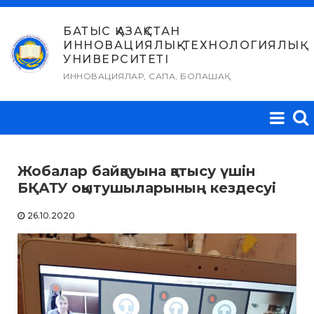
Skip
to
БАТЫС ҚАЗАҚСТАН
ИННОВАЦИЯЛЫҚ-ТЕХНОЛОГИЯЛЫҚ
content
УНИВЕРСИТЕТІ
ИННОВАЦИЯЛАР, САПА, БОЛАШАҚ
Жобалар байқауына қатысу үшін
БҚАТУ оқытушыларының кездесуі
26.10.2020