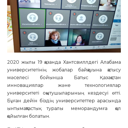
2020 жылы 19 қазанда Хантсвиллдегі Алабама
университетінің жобалар байқауына қатысу
мәселесі бойынша Батыс Қазақстан
инновациялар және технологиялар
университеті оқытушыларының кездесуі өтті.
Бұған дейін біздің университеттер арасында
ынтымақтастық туралы меморандумға қол
қойылған болатын.