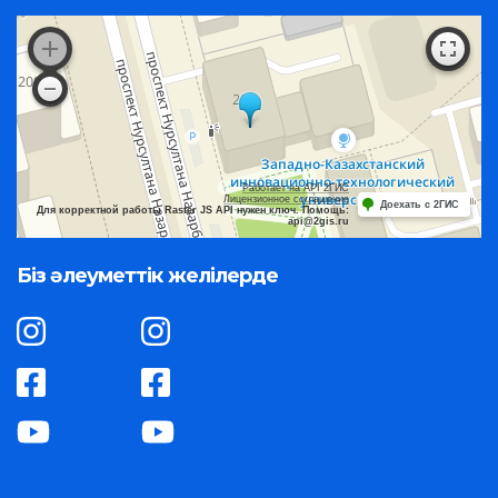
Работает на API 2ГИС
Лицензионное соглашение
Доехать с 2ГИС
Для корректной работы Raster JS API нужен ключ. Помощь:
api@2gis.ru
Біз әлеуметтік желілерде