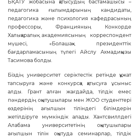
БҚАТУ жобасына қатысудың бастамашысы –
педагогика ғылымдарының кандидаты,
педагогика және психология кафедрасының
профессоры, Францияның Конкорде
Халықаралық академиясының корреспондент
мүшесі, «Болашақ» президенттік
бағдарламасының түлегі Айслу Ахмадиқызы
Тасимова болды.
Біздің университет серіктестік ретінде құжат
тапсыруға және конкурсқа қатысуға ұсыныс
алды. Грант алған жағдайда, тілдік емес
пәндердің оқытушылары мен ЖОО студенттері
өздерінің ағылшын тіліндегі білімдерін
жетілдіруге мүмкіндік алады. Хантсвиллдегі
Алабама университетінің оқытушылары
ағылшын тілін оқытуда семинарлар, тілдік