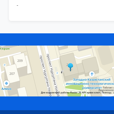
-
Работает 
Лицензионное
Для корректной работы Raster JS API нужен ключ. Помощь: 