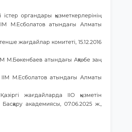
кі істер органдары қызметкерлерінің
ҚР ІІМ М.Есболатов атындағы Алматы
тенше жағдайлар комитеті, 15.12.2016
 ІІМ М.Бөкенбаев атындағы Ақтөбе заң
ҚР ІІМ М.Есболатов атындағы Алматы
 “Қазіргі жағдайларда ІІО қызметін
Басқару академиясы, 07.06.2025 ж.,