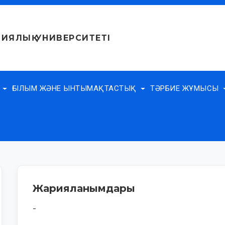
ИЯЛЫҚ УНИВЕРСИТЕТІ
Е
ҒЫЛЫМ ЖӘНЕ ЫНТЫМАҚТАСТЫҚ
ТӘРБИЕ ЖҰМЫСЫ
Жарияланымдары
-