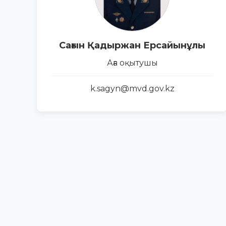
Сағын Қадыржан Ерсайынұлы
Аға оқытушы
k.sagyn@mvd.gov.kz