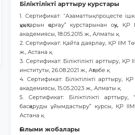
Біліктілікті арттыру курстары
1. Сертификат: “Азаматтық процесте іш
құқықтарын қорғау” курстарынан оқу, 
академиясы, 18.05.2015 ж., Алматы қ.
2. Сертификат: Қайта даярлау, ҚР ІІМ Тө
ж., Астана қ.
3. Сертификат: Біліктілікті арттыру, ҚР
институты, 26.08.2021 ж., Ақтөбе қ.
4. Сертификат: Біліктілікті арттыру, 
академиясы, 15.05.2023 ж., Алматы қ.
5. Сертификат: Біліктілікті арттыру,
басқаруды ұйымдастыру” курсы, ҚР ІІМ 
Астана қ.
Ғылыми жобалары