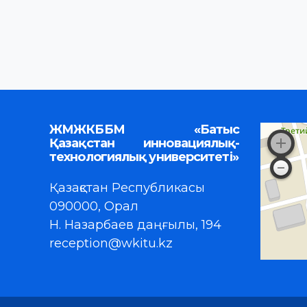
ЖМЖКББМ «Батыс
Қазақстан инновациялық-
технологиялық университеті»
Қазақстан Республикасы
090000, Орал
Н. Назарбаев даңғылы, 194
reception@wkitu.kz