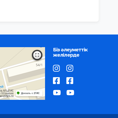
Біз әлеуметтік
желілерде
на API 2ГИС
 соглашение
Доехать с 2ГИС
api@2gis.ru